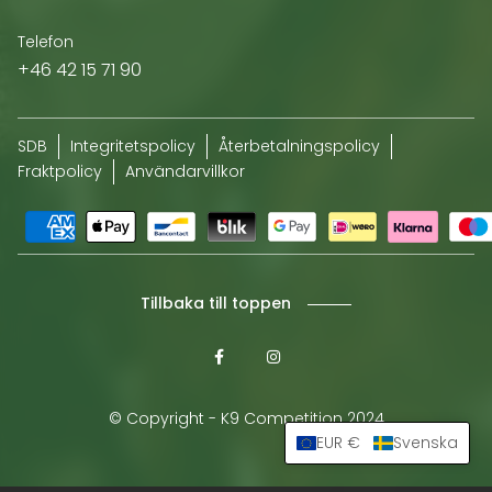
Telefon
+46 42 15 71 90
SDB
Integritetspolicy
Återbetalningspolicy
Fraktpolicy
Användarvillkor
Tillbaka till toppen
© Copyright - K9 Competition 2024
EUR €
Svenska